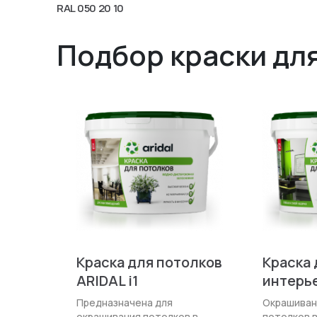
RAL 050 20 10
Подбор краски дл
Краска для потолков
Краска 
ARIDAL i1
интерье
Предназначена для
Окрашиван
окрашивания потолков в
потолков 