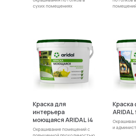
сухих помещениях
помещени
Краска для
Краска
интерьера
ARIDAL 
моющаяся ARIDAL i4
Окрашиван
и админист
Окрашивание помещений с
повышенной проходи­мостью