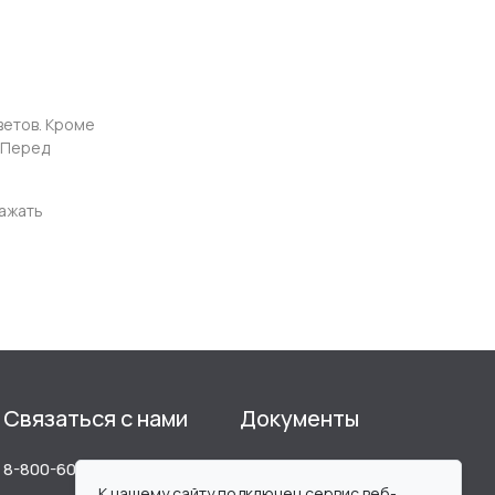
ветов. Кроме
. Перед
кажать
Связаться с нами
Документы
8-800-600-96-20
Публичная оферта
К нашему сайту подключен сервис веб-