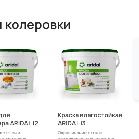
я колеровки
для
Краска влагостойкая
ра ARIDAL i2
ARIDAL i3
ие стен и
Окрашивание стен и
внутри сухих
потолков внутри влажных