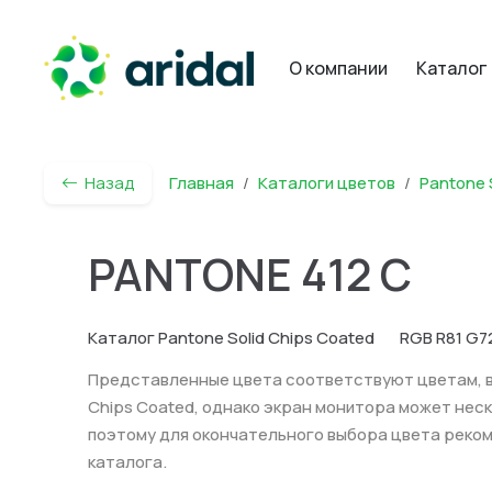
О компании
Каталог
Назад
Главная
Каталоги цветов
Pantone 
PANTONE 412 C
Каталог Pantone Solid Chips Coated
RGB R81 G7
Представленные цвета соответствуют цветам, вз
Chips Coated, однако экран монитора может нес
поэтому для окончательного выбора цвета реко
каталога.