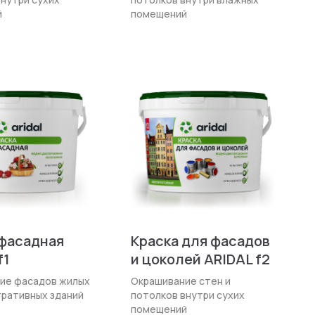
й
помещений
 фасадная
Краска для фасадов
f1
и цоколей ARIDAL f2
ие фасадов жилых
Окрашивание стен и
рати­вных зданий
потолков внутри сухих
помещений