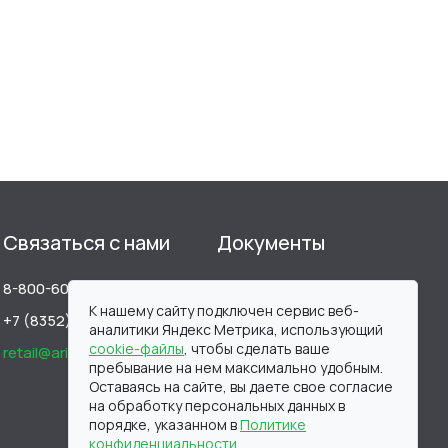
Связаться с нами
Документы
8-800-600-96-20
Публичная оферта
К нашему сайту подключен сервис веб-
+7 (8352) 22 66 20
Пользовательское
аналитики Яндекс Метрика, использующий
соглашение
cookie-файлы
, чтобы сделать ваше
retail@aridal.ru
пребывание на нем максимально удобным.
Политика
Оставаясь на сайте, вы даете свое согласие
конфиденциальности
на обработку персональных данных в
порядке, указанном в
Политике
Юридическая
конфиденциальности