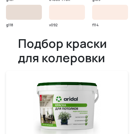
g118
v092
f114
Подбор краски
для колеровки