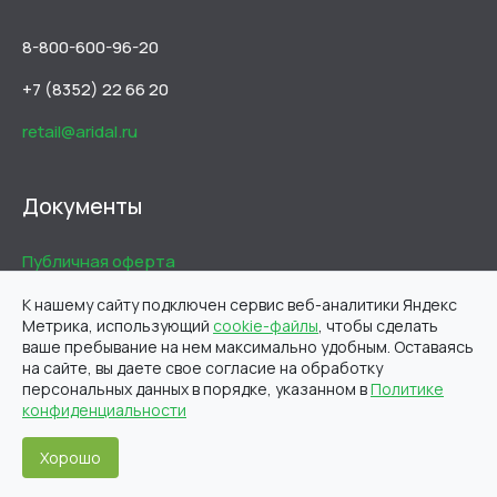
8-800-600-96-20
+7 (8352) 22 66 20
retail@aridal.ru
Документы
Публичная оферта
Пользовательское соглашение
К нашему сайту подключен сервис веб-аналитики Яндекс
Метрика, использующий
cookie-файлы
, чтобы сделать
Политика конфиденциальности
ваше пребывание на нем максимально удобным. Оставаясь
на сайте, вы даете свое согласие на обработку
Юридическая информация
персональных данных в порядке, указанном в
Политике
конфиденциальности
Хорошо