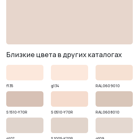
Близкие цвета в других каталогах
f135
g134
RAL 060 90 10
S 1510-Y70R
S 0510-Y70R
RAL 060 80 10
g107
S 1005-Y70R
g109