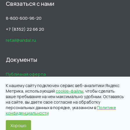
Связаться с нами
8-800-600-96-20
+7 (8352) 22 66 20
retail@aridal.ru
Документы
Публичная оферта
Пользовательское соглашение
К нашему сайту подключен сервис веб-аналитики Яндекс
Метрика, использующий
cookie-файлы
, чтобы сделать
Политика конфиденциальности
ваше пребывание на нем максимально удобным. Оставаясь
на сайте, вы даете свое согласие на обработку
Юридическая информация
персональных данных в порядке, указанном в
Политике
конфиденциальности
Хорошо