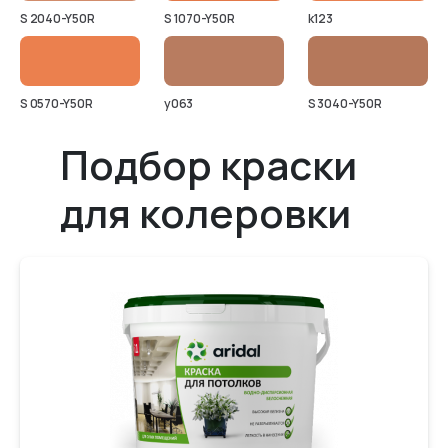
S 2040-Y50R
S 1070-Y50R
k123
S 0570-Y50R
y063
S 3040-Y50R
Подбор краски
для колеровки