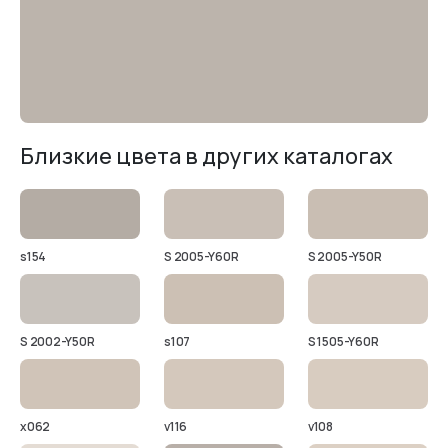
Близкие цвета в других каталогах
s154
S 2005-Y60R
S 2005-Y50R
S 2002-Y50R
s107
S 1505-Y60R
x062
v116
v108